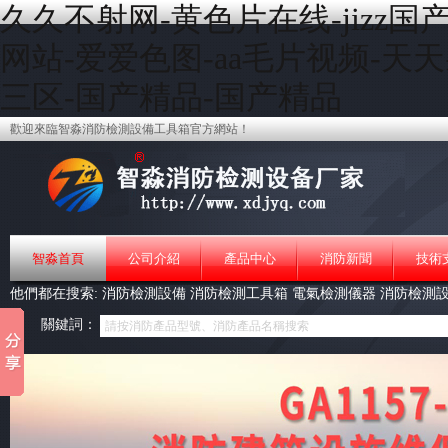
久久不射网-黄色片在线-jizz
网站-爱爱色图-aa毛片视频-天
三区-国产精品-国产精品
歡迎來臨智淼消防檢測設備工具箱官方網站！
智淼首頁
公司介紹
產品中心
消防新聞
技術
他們都在搜索:
消防檢測設備
消防檢測工具箱
電氣檢測儀器
消防檢測
關鍵詞：