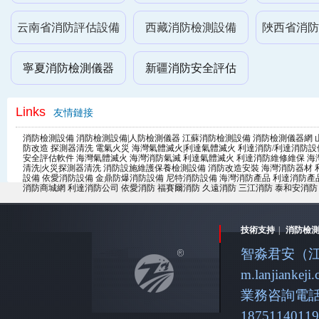
云南省消防評估設備
西藏消防檢測設備
陜西省消防
寧夏消防檢測儀器
新疆消防安全評估
Links
友情鏈接
消防檢測設備
消防檢測設備|人防檢測儀器
江蘇消防檢測設備
消防檢測儀器網
防改造
探測器清洗
電氣火災
海灣氣體滅火|利達氣體滅火
利達消防/利達消防設
安全評估軟件
海灣氣體滅火
海灣消防氣滅
利達氣體滅火
利達消防維修維保
海
清洗|火災探測器清洗
消防設施維護保養檢測設備
消防改造安裝
海灣消防器材
設備
依愛消防設備
金鼎防爆消防設備
尼特消防設備
海灣消防產品
利達消防產
消防商城網
利達消防公司
依愛消防
福賽爾消防
久遠消防
三江消防
泰和安消防
技術支持
|
消防檢
智淼君安（江蘇
m.lanjiankeji
業務咨詢電話：4
18751140119