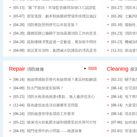
[05-15]
“嚴”字當頭！市場監管總局加強CCC認證監
[03-27]
消防水
管
[05-07]
密室逃脫、劇本類娛樂經營場所排煙設施設
[02-26]
七氟丙
置有什么要求？
[04-28]
消防應急照明燈可以吊裝安裝？
[02-10]
腐蝕性
[04-20]
國務院辦公廳關于加強基層消防工作的意見
上有哪些？
[01-23]
消防管
（2026年）
[04-20]
疏散樓梯凈寬超過一定數值，應加裝中間扶
[01-23]
機械加
防雷裝置檢測專業儀器箱
可燃性氣體檢測儀
手
[04-09]
當設置吊頂時，氣體滅火防護區的凈高是否
貨）
[12-31]
柴油發
指吊頂以下的高度？
Repair
more
Cleaning
消防維修
探
[06-24]
無線煙感能否替代有線煙感？產品特點解讀
[02-21]
關于點
[04-09]
防火門能拼接安裝嗎？
[08-14]
住宅居
[03-25]
消防水炮系統維護4要點，無人廠房也安心
[08-14]
地下商
[12-04]
既有建筑改造項目圖審常見問題
[08-14]
大家需
[06-24]
消防維護管理各環節工作要求
[08-14]
現在防
[05-22]
噴淋消火栓氣壓水罐和穩壓泵的共用可行性
[07-06]
如何進
分析
[04-19]
閥門使用中的小問題——維護保養
[02-01]
管道清