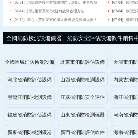
[03-31]
消防線路接地有電壓問題：診斷、排查與解
[07-04]
如何安
決方案
[02-14]
消防報警系統7大疑難故障處理方法
[07-04]
線型定
[02-12]
當心，買的便宜的滅火器可能是假滅火器！
使用
[07-04]
纜式線
真假滅火器如何識別？
全國消防檢測設備儀器、消防安全評估設備軟件銷售
全國區域消防檢測設備
北京市消防評估設備
天津市消防
河北省消防評估設備
山西省消防檢測設備
內蒙古消防
黑龍江消防檢測設備
江蘇省消防安全評估
浙江省消防
福建省消防評估設備
山東省消防檢測儀器
河南省消防
廣東省消防檢測儀器
廣西省消防評估軟件
海南省消防