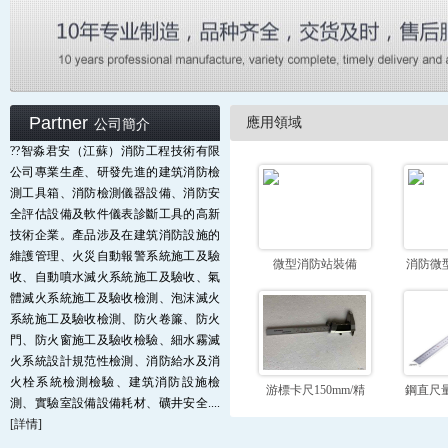
Partner
應用領域
公司簡介
??
智淼君安（江蘇）消防工程技術有限
公司
專業生產、研發先進的建筑消防檢
測工具箱、消防檢測儀器設備、消防安
全評估設備及軟件儀表診斷工具的高新
技術企業。產品涉及在建筑消防設施的
維護管理、火災自動報警系統施工及驗
微型消防站裝備
消防微
收、自動噴水滅火系統施工及驗收、氣
體滅火系統施工及驗收檢測、泡沫滅火
系統施工及驗收檢測、防火卷簾、防火
門、防火窗施工及驗收檢驗、細水霧滅
火系統設計規范性檢測、消防給水及消
火栓系統檢測檢驗、建筑消防設施檢
游標卡尺150mm/精
鋼直尺量
測、實驗室設備設備耗材、礦井安全....
度：0.02mm
度
[詳情]